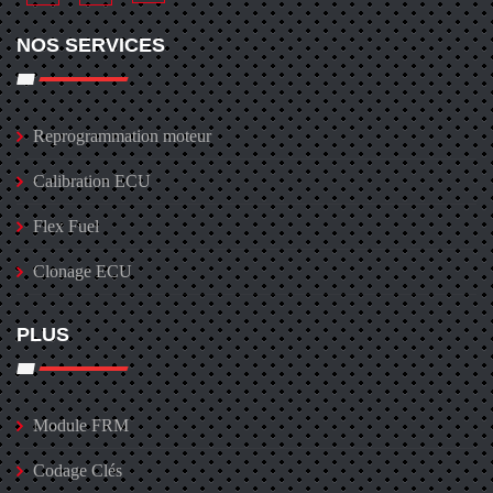
NOS SERVICES
Reprogrammation moteur
Calibration ECU
Flex Fuel
Clonage ECU
PLUS
Module FRM
Codage Clés