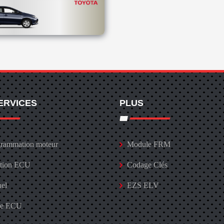
ERVICES
PLUS
rammation moteur
Module FRM
ation ECU
Codage Clés
uel
EZS ELV
ge ECU