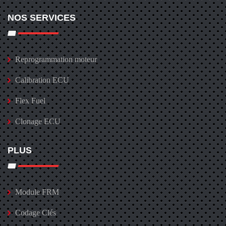
NOS SERVICES
Reprogrammation moteur
Calibration ECU
Flex Fuel
Clonage ECU
PLUS
Module FRM
Codage Clés