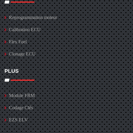
Reprogrammation moteur
Calibration ECU
Flex Fuel
Clonage ECU
PLUS
Module FRM
Codage Clés
EZS ELV