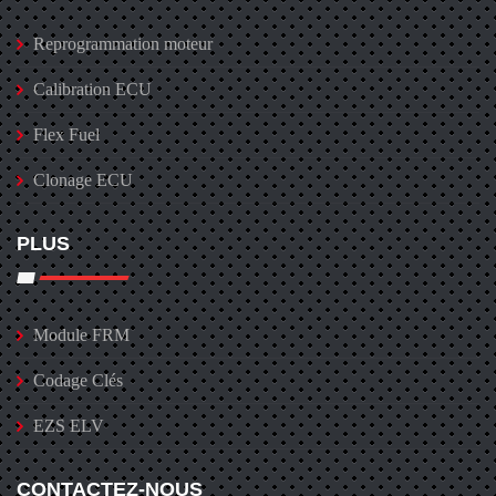
Reprogrammation moteur
Calibration ECU
Flex Fuel
Clonage ECU
PLUS
Module FRM
Codage Clés
EZS ELV
CONTACTEZ-NOUS