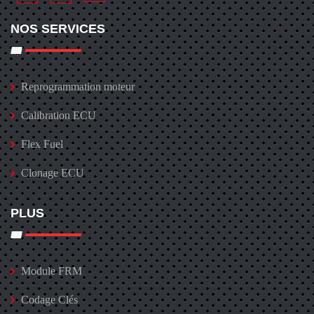
NOS SERVICES
Reprogrammation moteur
Calibration ECU
Flex Fuel
Clonage ECU
PLUS
Module FRM
Codage Clés