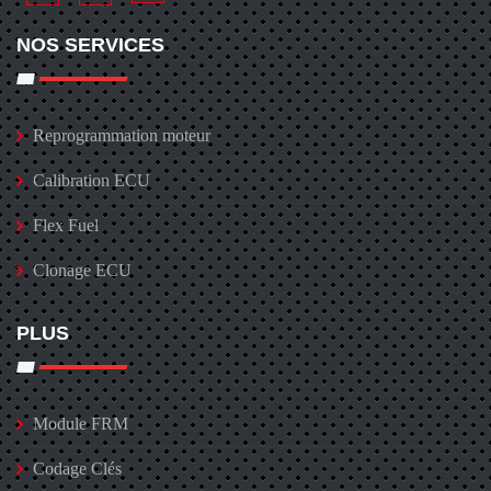
NOS SERVICES
Reprogrammation moteur
Calibration ECU
Flex Fuel
Clonage ECU
PLUS
Module FRM
Codage Clés