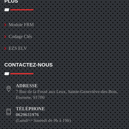
PLUS
Module FRM
Codage Clés
EZS ELV
CONTACTEZ-NOUS
ADRESSE
7 Rue de la Fossé aux Leux, Sainte-Geneviève-des-Bois,
Essonne, 91700
TÉLÉPHONE
0629631976
(Lundi=> Samedi de 9h à 19h)