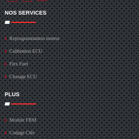
NOS SERVICES
Reprogrammation moteur
Calibration ECU
Flex Fuel
Clonage ECU
PLUS
Module FRM
Codage Clés