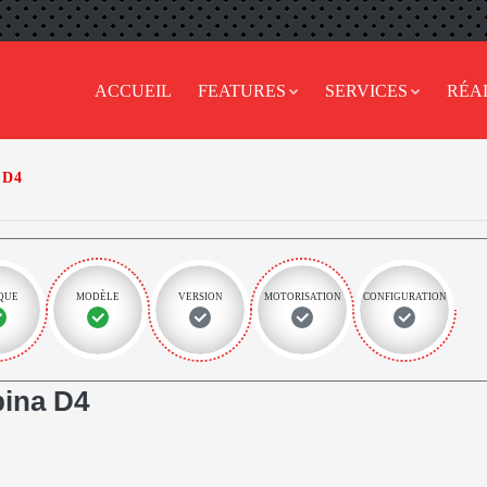
ACCUEIL
FEATURES
SERVICES
RÉA
D4
QUE
MODÈLE
VERSION
MOTORISATION
CONFIGURATION
ina D4