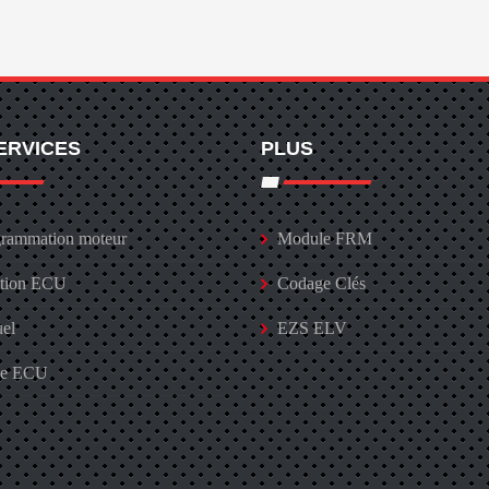
ERVICES
PLUS
rammation moteur
Module FRM
ation ECU
Codage Clés
uel
EZS ELV
ge ECU