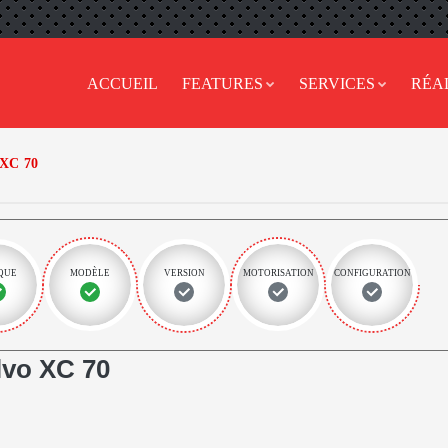
ACCUEIL
FEATURES
SERVICES
RÉA
XC 70
QUE
MODÈLE
VERSION
MOTORISATION
CONFIGURATION
vo XC 70