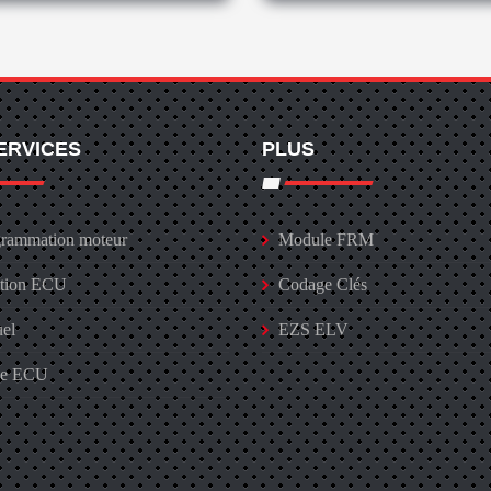
ERVICES
PLUS
rammation moteur
Module FRM
ation ECU
Codage Clés
uel
EZS ELV
ge ECU