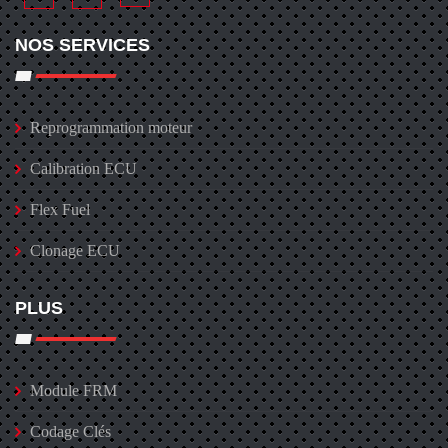
NOS SERVICES
Reprogrammation moteur
Calibration ECU
Flex Fuel
Clonage ECU
PLUS
Module FRM
Codage Clés