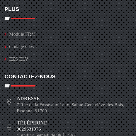
PLUS
Module FRM
Codage Clés
EZS ELV
CONTACTEZ-NOUS
ADRESSE
7 Rue de la Fossé aux Leux, Sainte-Geneviève-des-Bois,
Essonne, 91700
TÉLÉPHONE
0629631976
(Lundi=> Samedi de 9h à 19h)