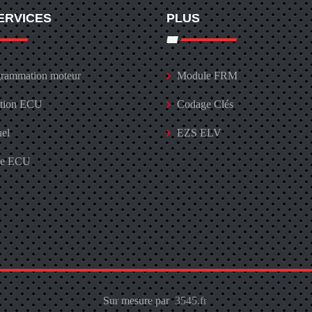
ERVICES
PLUS
rammation moteur
Module FRM
ation ECU
Codage Clés
uel
EZS ELV
ge ECU
Sur mesure par
3545.fr