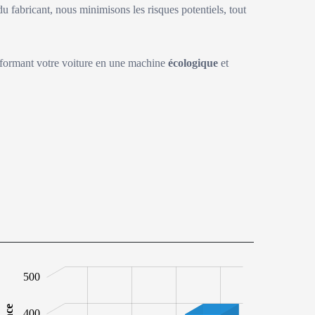
du fabricant, nous minimisons les risques potentiels, tout
sformant votre voiture en une machine
écologique
et
00
00
50
50
00
50
50
500
400