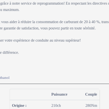
e grâce à notre service de reprogrammation! En respectant les directives 
e au maximum.
vous aider à réduire la consommation de carburant de 20 à 40 %, tran
re garantie de satisfaction, vous pouvez partir en toute sérénité.
ser votre expérience de conduite au niveau supérieur!
e différence.
thanol
Puissance
Couple
-1
-2
1
2
6
-
Origine :
210ch
280Nm