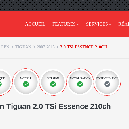
ACCUEIL
FEATURES
SERVICES
RÉA
AGEN
TIGUAN
2007 2015
2.0 TSI ESSENCE 210CH
QUE
MODÈLE
VERSION
MOTORISATION
CONFIGURATION
 Tiguan 2.0 TSi Essence 210ch