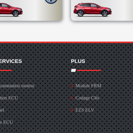
ERVICES
PLUS
rammation moteur
Module FRM
ation ECU
Codage Clés
uel
EZS ELV
ge ECU