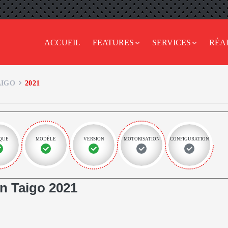
ACCUEIL
FEATURES
SERVICES
RÉA
AIGO
2021
QUE
MODÈLE
VERSION
MOTORISATION
CONFIGURATION
 Taigo 2021