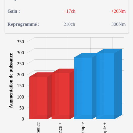
Gain :
+17ch
+20Nm
Reprogrammé :
210ch
300Nm
-100
400
-50
350
300
Augmentation de puissance
250
200
100
150
100
50
0
Puissance
Couple
Couple +