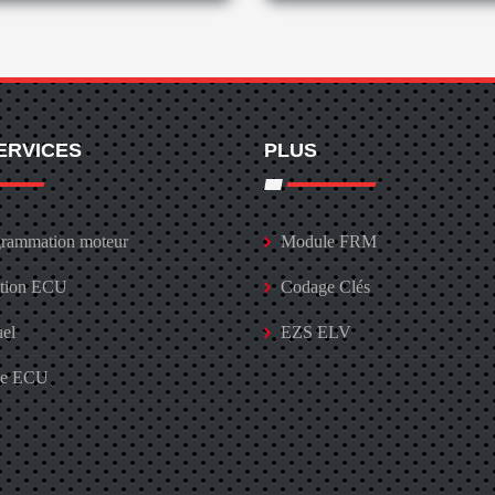
ERVICES
PLUS
rammation moteur
Module FRM
ation ECU
Codage Clés
uel
EZS ELV
ge ECU