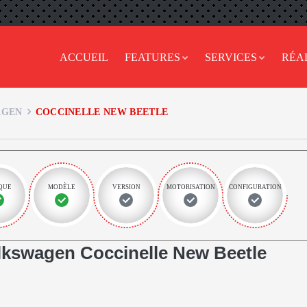
ACCUEIL
FEATURES
SERVICES
RÉA
AGEN
COCCINELLE NEW BEETLE
QUE
MODÈLE
VERSION
MOTORISATION
CONFIGURATION
kswagen Coccinelle New Beetle