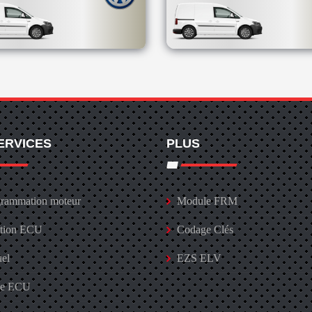
ERVICES
PLUS
rammation moteur
Module FRM
ation ECU
Codage Clés
uel
EZS ELV
ge ECU