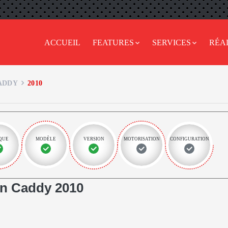
ACCUEIL
FEATURES
SERVICES
RÉA
ADDY
2010
QUE
MODÈLE
VERSION
MOTORISATION
CONFIGURATION
n Caddy 2010