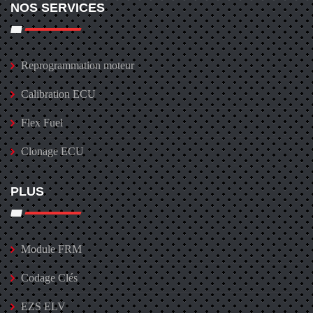
NOS SERVICES
Reprogrammation moteur
Calibration ECU
Flex Fuel
Clonage ECU
PLUS
Module FRM
Codage Clés
EZS ELV