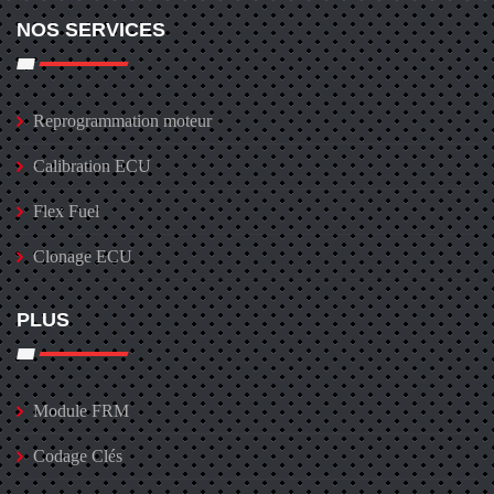
NOS SERVICES
Reprogrammation moteur
Calibration ECU
Flex Fuel
Clonage ECU
PLUS
Module FRM
Codage Clés