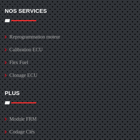
NOS SERVICES
Reprogrammation moteur
Calibration ECU
Flex Fuel
Clonage ECU
PLUS
Module FRM
Codage Clés