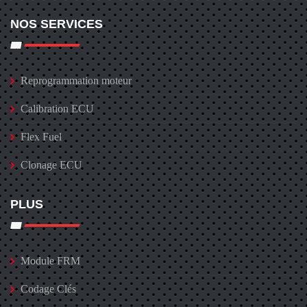
NOS SERVICES
Reprogrammation moteur
Calibration ECU
Flex Fuel
Clonage ECU
PLUS
Module FRM
Codage Clés