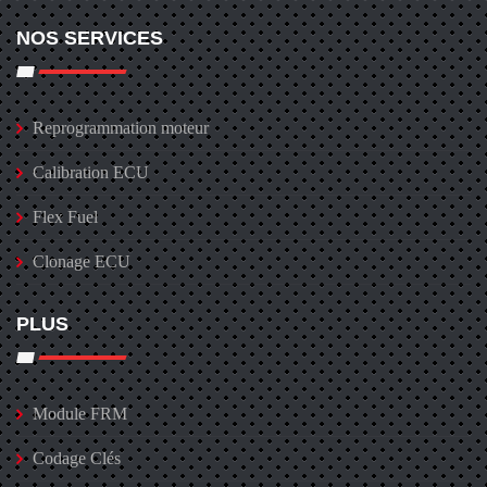
NOS SERVICES
Reprogrammation moteur
Calibration ECU
Flex Fuel
Clonage ECU
PLUS
Module FRM
Codage Clés