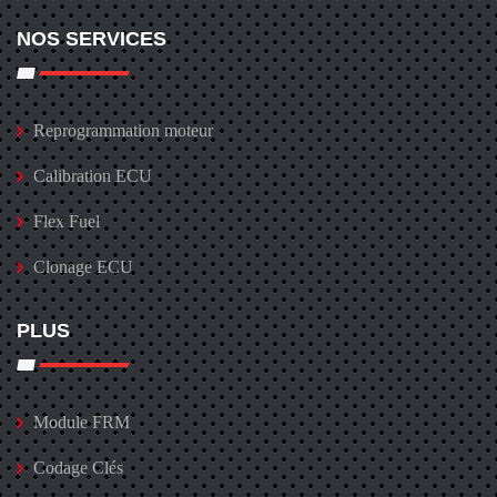
NOS SERVICES
Reprogrammation moteur
Calibration ECU
Flex Fuel
Clonage ECU
PLUS
Module FRM
Codage Clés