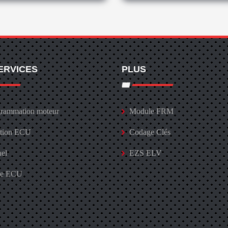
ERVICES
PLUS
rammation moteur
Module FRM
ation ECU
Codage Clés
uel
EZS ELV
ge ECU