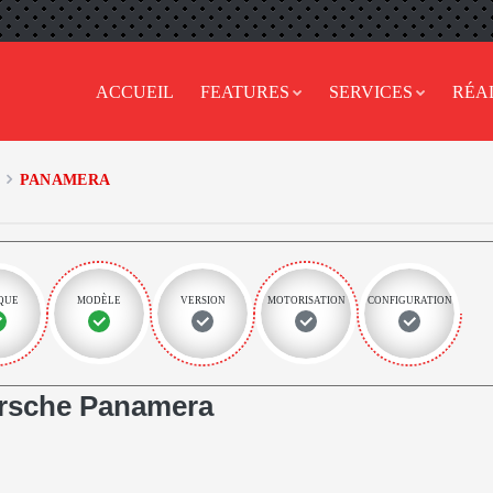
ACCUEIL
FEATURES
SERVICES
RÉA
PANAMERA
QUE
MODÈLE
VERSION
MOTORISATION
CONFIGURATION
rsche Panamera