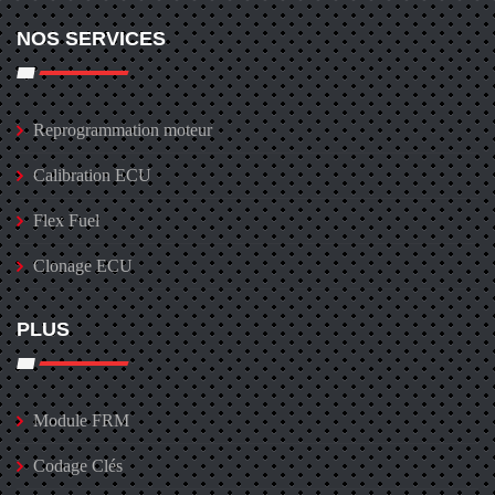
NOS SERVICES
Reprogrammation moteur
Calibration ECU
Flex Fuel
Clonage ECU
PLUS
Module FRM
Codage Clés