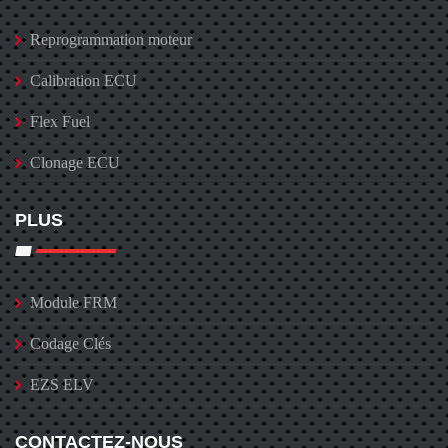
Reprogrammation moteur
Calibration ECU
Flex Fuel
Clonage ECU
PLUS
Module FRM
Codage Clés
EZS ELV
CONTACTEZ-NOUS