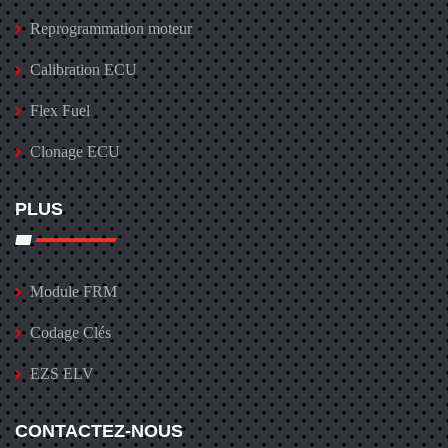
Reprogrammation moteur
Calibration ECU
Flex Fuel
Clonage ECU
PLUS
Module FRM
Codage Clés
EZS ELV
CONTACTEZ-NOUS