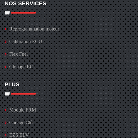
NOS SERVICES
Reprogrammation moteur
Calibration ECU
Flex Fuel
Clonage ECU
PLUS
Module FRM
Codage Clés
EZS ELV