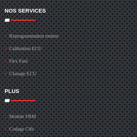
NOS SERVICES
Reprogrammation moteur
Calibration ECU
Flex Fuel
Clonage ECU
PLUS
Module FRM
Codage Clés