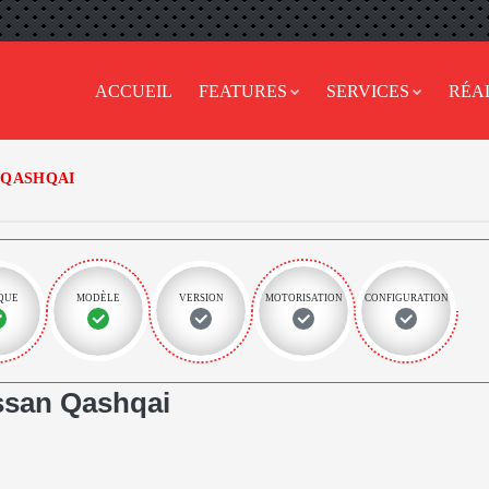
ACCUEIL
FEATURES
SERVICES
RÉA
QASHQAI
QUE
MODÈLE
VERSION
MOTORISATION
CONFIGURATION
ssan Qashqai