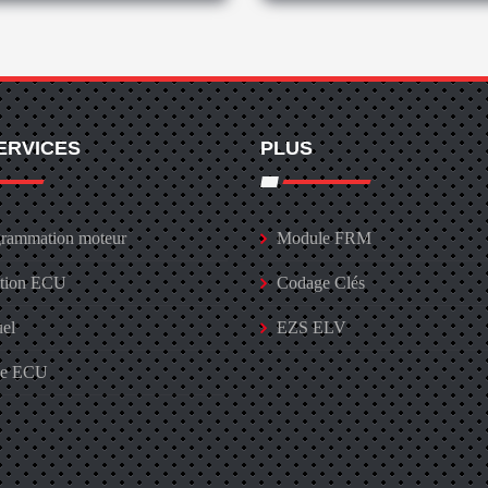
ERVICES
PLUS
rammation moteur
Module FRM
ation ECU
Codage Clés
uel
EZS ELV
ge ECU