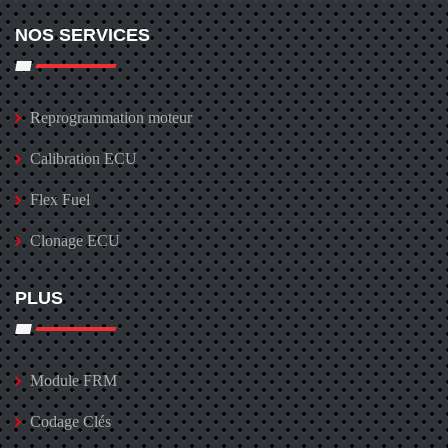
NOS SERVICES
Reprogrammation moteur
Calibration ECU
Flex Fuel
Clonage ECU
PLUS
Module FRM
Codage Clés