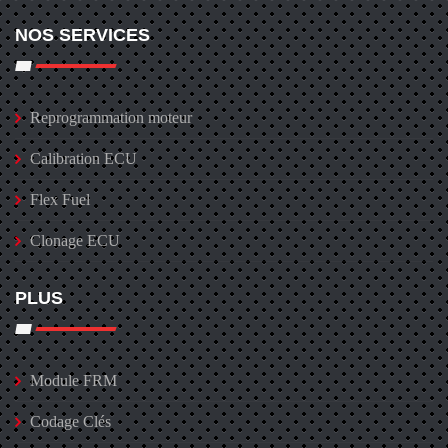
NOS SERVICES
Reprogrammation moteur
Calibration ECU
Flex Fuel
Clonage ECU
PLUS
Module FRM
Codage Clés