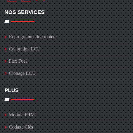
NOS SERVICES
Reprogrammation moteur
Calibration ECU
Flex Fuel
Clonage ECU
PLUS
Module FRM
Codage Clés