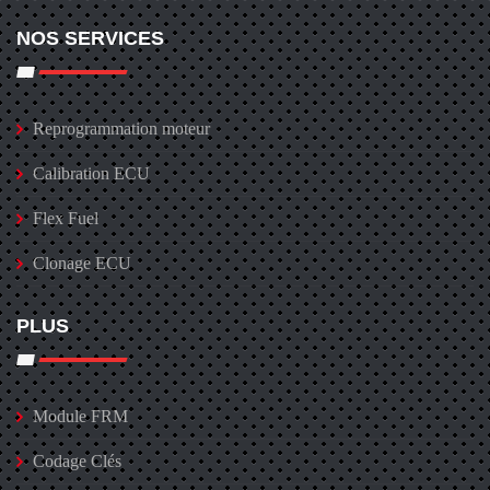
NOS SERVICES
Reprogrammation moteur
Calibration ECU
Flex Fuel
Clonage ECU
PLUS
Module FRM
Codage Clés