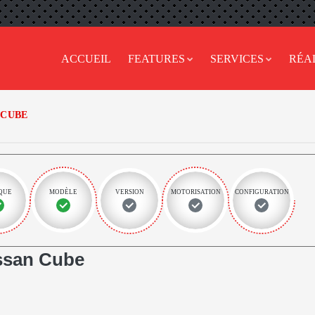
ACCUEIL
FEATURES
SERVICES
RÉA
CUBE
QUE
MODÈLE
VERSION
MOTORISATION
CONFIGURATION
ssan Cube