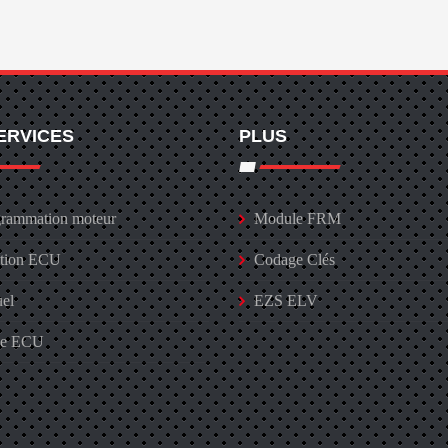
ERVICES
PLUS
rammation moteur
Module FRM
ation ECU
Codage Clés
uel
EZS ELV
ge ECU