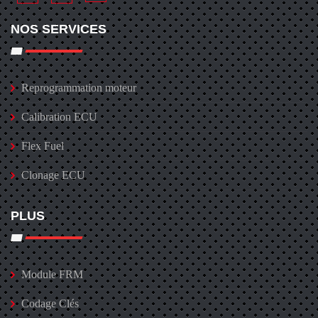
NOS SERVICES
Reprogrammation moteur
Calibration ECU
Flex Fuel
Clonage ECU
PLUS
Module FRM
Codage Clés