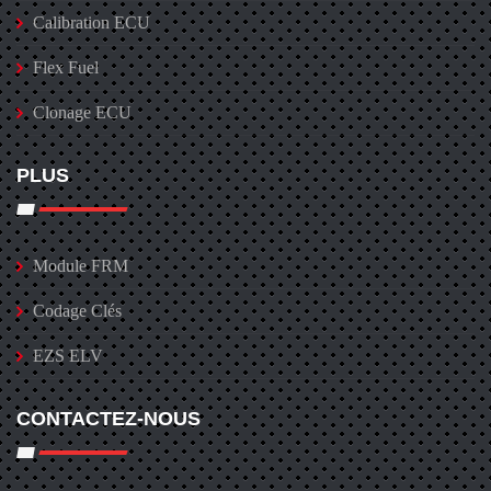
Calibration ECU
Flex Fuel
Clonage ECU
PLUS
Module FRM
Codage Clés
EZS ELV
CONTACTEZ-NOUS