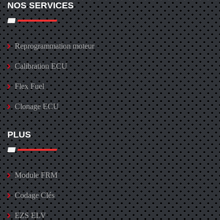
NOS SERVICES
Reprogrammation moteur
Calibration ECU
Flex Fuel
Clonage ECU
PLUS
Module FRM
Codage Clés
EZS ELV