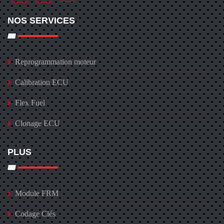
NOS SERVICES
Reprogrammation moteur
Calibration ECU
Flex Fuel
Clonage ECU
PLUS
Module FRM
Codage Clés