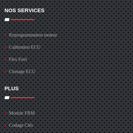
NOS SERVICES
Reprogrammation moteur
Calibration ECU
Flex Fuel
Clonage ECU
PLUS
Module FRM
Codage Clés