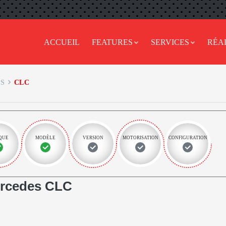
ACCUEIL
FEATURES
SERVICES
RÉA
S
CLC
QUE
MODÈLE
VERSION
MOTORISATION
CONFIGURATION
rcedes CLC