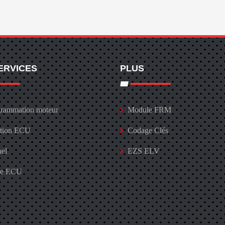
ERVICES
PLUS
rammation moteur
Module FRM
ation ECU
Codage Clés
uel
EZS ELV
ge ECU