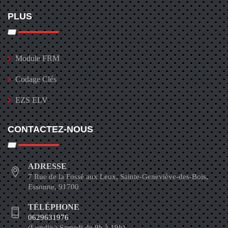
PLUS
Module FRM
Codage Clés
EZS ELV
CONTACTEZ-NOUS
ADRESSE
7 Rue de la Fossé aux Leux, Sainte-Geneviève-des-Bois,
Essonne, 91700
TÉLÉPHONE
0629631976
(Lundi=> Samedi de 9h à 19h)