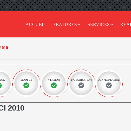
ACCUEIL
FEATURES
SERVICES
RÉA
2010
QUE
MODÈLE
VERSION
MOTORISATION
CONFIGURATION
l 2010