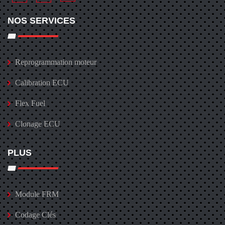
NOS SERVICES
Reprogrammation moteur
Calibration ECU
Flex Fuel
Clonage ECU
PLUS
Module FRM
Codage Clés