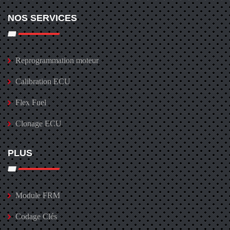
NOS SERVICES
Reprogrammation moteur
Calibration ECU
Flex Fuel
Clonage ECU
PLUS
Module FRM
Codage Clés