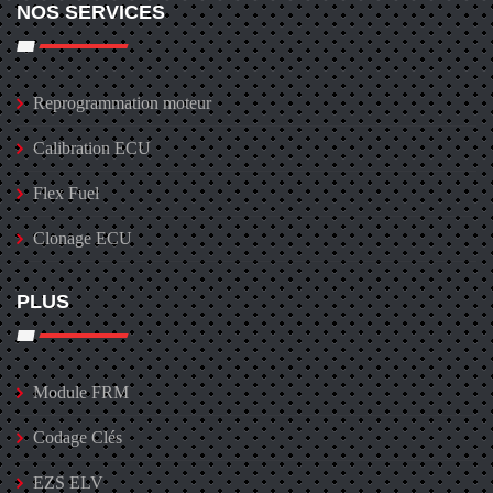
NOS SERVICES
Reprogrammation moteur
Calibration ECU
Flex Fuel
Clonage ECU
PLUS
Module FRM
Codage Clés
EZS ELV