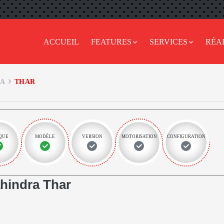
ACCUEIL
FEATURES
SERVICES
RÉA
A
THAR
QUE
MODÈLE
VERSION
MOTORISATION
CONFIGURATION
hindra Thar