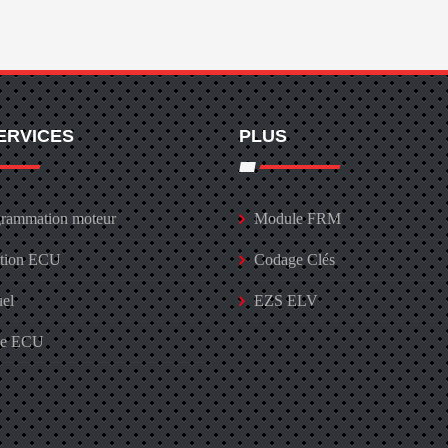
ERVICES
PLUS
rammation moteur
Module FRM
ation ECU
Codage Clés
uel
EZS ELV
ge ECU