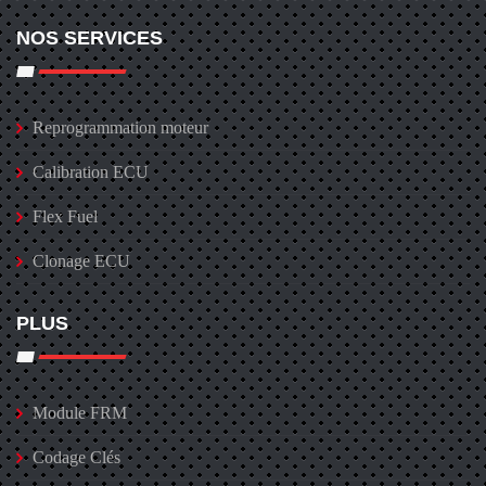
NOS SERVICES
Reprogrammation moteur
Calibration ECU
Flex Fuel
Clonage ECU
PLUS
Module FRM
Codage Clés