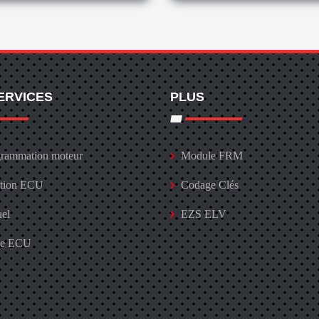
ERVICES
PLUS
rammation moteur
Module FRM
ation ECU
Codage Clés
uel
EZS ELV
ge ECU