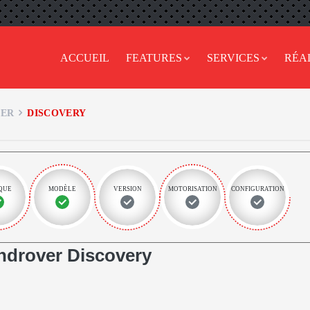
ACCUEIL
FEATURES
SERVICES
RÉA
ER
DISCOVERY
QUE
MODÈLE
VERSION
MOTORISATION
CONFIGURATION
drover Discovery